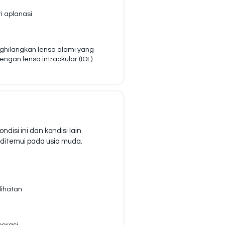
i aplanasi
ilangkan lensa alami yang
gan lensa intraokular (IOL)
ndisi ini dan kondisi lain
 ditemui pada usia muda.
lihatan