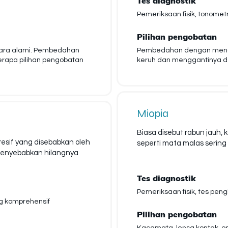
Tes diagnostik
Pemeriksaan fisik, tonometr
Pilihan pengobatan
cara alami. Pembedahan
Pembedahan dengan mengh
erapa pilihan pengobatan
keruh dan menggantinya den
Miopia
Biasa disebut rabun jauh, ko
resif yang disebabkan oleh
seperti mata malas sering
 menyebabkan hilangnya
Tes diagnostik
Pemeriksaan fisik, tes peng
g komprehensif
Pilihan pengobatan