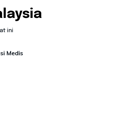
laysia
t ini
si Medis