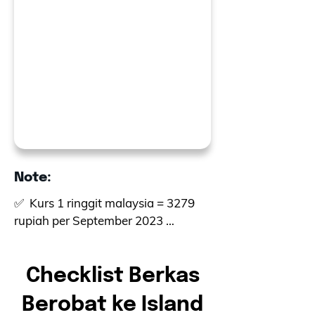
Note:
✅  Kurs 1 ringgit malaysia = 3279 
rupiah per September 2023 
digunakan sebagai perkiraan biaya

✅  Total biaya tindakan dapat 
Checklist Berkas
berubah bergantung dengan 
Berobat ke Island
kondisi medis pasien, operasi yang 