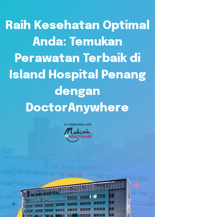
Raih Kesehatan Optimal
Anda: Temukan
Perawatan Terbaik di
Island Hospital Penang
dengan
DoctorAnywhere