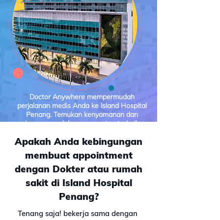
Doctor Anywhere mempermudah
perjalanan medis Anda ke Island Hospital
Penang. Temukan kenyamanan dan
keamanan dalam perawatan terbaik
dengan layanan Medical Concierge kami
Apakah Anda kebingungan
Hubungi Kami
membuat appointment
dengan Dokter atau rumah
Dapatkan rekomendasi gratis dari tim kami
sakit di Island Hospital
Penang?
Tenang saja! bekerja sama dengan