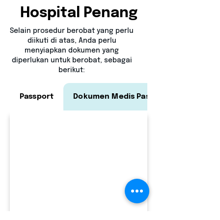
dijalani, dan obat-obatan yang 
Hospital Penang
akan digunakan. Biaya diatas 
hanyalah bersifat perkiraan.

Selain prosedur berobat yang perlu
diikuti di atas, Anda perlu
menyiapkan dokumen yang
✅  Beberapa keluhan medis 
diperlukan untuk berobat, sebagai
memerlukan pertemuan dengan 
berikut:
dokter terlebih dahulu. Karena 
dokter perlu memutuskan tindakan 
Passport
Dokumen Medis Pasien
yang akan diberikan.