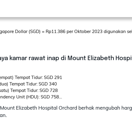
ngapore Dollar (SGD) = Rp11.386 per Oktober 2023 digunakan seb
ya tindakan dapat berubah bergantung dengan kondisi medis pasi
 obat-obatan yang akan digunakan. Biaya diatas hanyalah bersifa
aya kamar rawat inap di Mount Elizabeth Hospi
keluhan medis memerlukan pertemuan dengan dokter terlebih da
 memutuskan tindakan yang akan diberikan.
empat) Tempat Tidur: SGD 291

dua) Tempat Tidur: SGD 340

satu) Tempat Tidur: SGD 728

ndency Unit (HDU): SGD 758

Care Unit (ICU): SGD 868

 Mount Elizabeth Hospital Orchard berhak mengubah har
ecutive Deluxe Suite: SGD 1288

an.
fodil/Magnolia Suite: SGD 2838

P (terhubung dengan Ruang Tamu): SGD 4238

al Suite (tanpa Kamar Penunggu): SGD 5988
