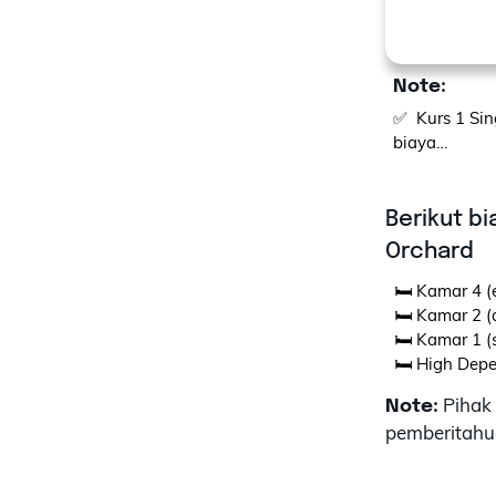
Note:
✅  Kurs 1 Si
biaya

✅  Total bia
dijalani, dan
Berikut bi
Orchard
✅  Beberapa 
dokter perlu
🛏 Kamar 4 (
🛏 Kamar 2 (
🛏 Kamar 1 (
🛏 High Depe
🛏 Intensive 
Pihak
Note:
 🛏 Kamar Ex
pemberitahu
🛏 Kamar Daf
🛏 Kamar VI
🛏 Kamar Roy