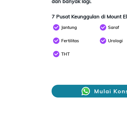
dan banyak lagi.
7 Pusat Keunggulan di Mount El
Jantung
Saraf
Fertilitas
Urologi
THT
Mulai Kons