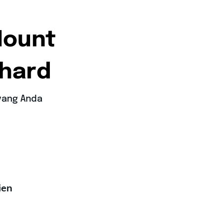
Mount
chard
 yang Anda
ien