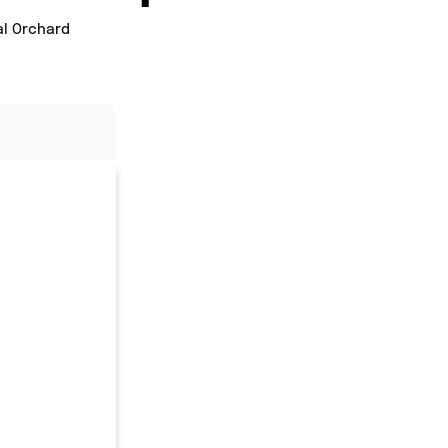
al Orchard
n