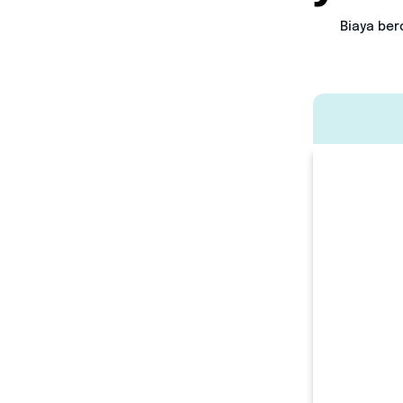
Bi
aya ber