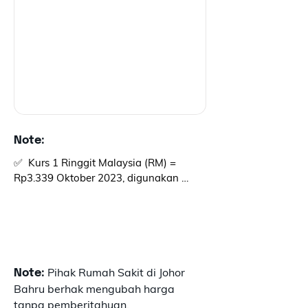
Note:
✅  Kurs 1 Ringgit Malaysia (RM) = 
Rp3.339 Oktober 2023, digunakan 
sebagai perkiraan biaya.

✅  Total biaya tindakan dapat berubah 
bergantung dengan kondisi medis 
pasien, operasi yang dijalani, dan obat-
obatan yang akan digunakan. Biaya 
Pihak Rumah Sakit di Johor
Note:
diatas hanyalah bersifat perkiraan.

Bahru berhak mengubah harga
tanpa pemberitahuan.