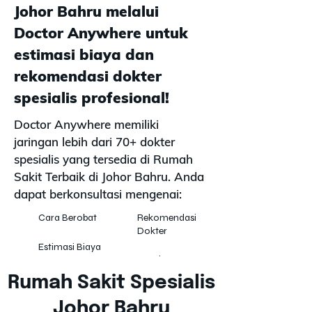
Johor Bahru melalui
Doctor Anywhere untuk
estimasi biaya dan
rekomendasi dokter
spesialis profesional!
Doctor Anywhere memiliki
jaringan lebih dari 70+ dokter
spesialis yang tersedia di Rumah
Sakit Terbaik di Johor Bahru. Anda
dapat berkonsultasi mengenai:
Cara Berobat
Rekomendasi
Dokter
Estimasi Biaya
Appointment
Dokter
Klaim Asuransi
Rumah Sakit Spesialis
Johor Bahru