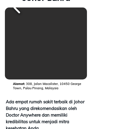
Mulai Konsultasi Gratis
Alamat:
308, Jalan Macalister, 10450 George
Town, Pulau Pinang, Malaysia
Ada empat rumah sakit terbaik di Johor
Bahru yang direkomendasikan oleh
Doctor Anywhere dan memiliki
kredibilitas untuk menjadi mitra
kesehatan Anda.