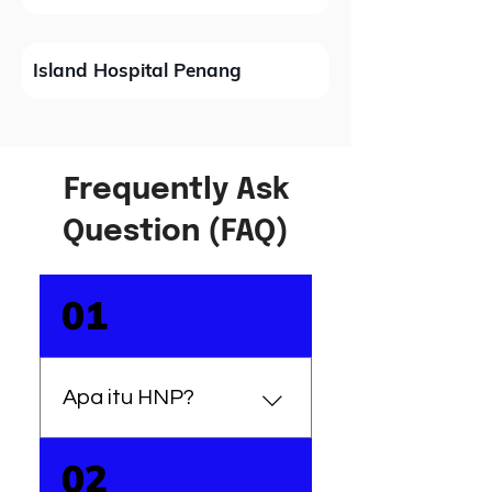
Island Hospital Penang
Frequently Ask
Question (FAQ)
01
Apa itu HNP?
HNP adalah singkatan dari
02
Herniated Nucleus