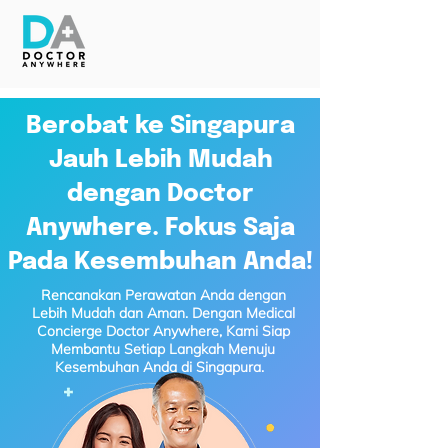
Berobat ke Singapura
Jauh Lebih Mudah
dengan Doctor
Anywhere. Fokus Saja
Pada Kesembuhan Anda!
Rencanakan Perawatan Anda dengan
Lebih Mudah dan Aman. Dengan Medical
Concierge Doctor Anywhere, Kami Siap
Membantu Setiap Langkah Menuju
Kesembuhan Anda di Singapura.