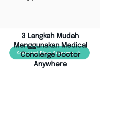
3 Langkah Mudah
Menggunakan Medical
Konsultasi Biaya Sekarang
Concierge Doctor
Anywhere