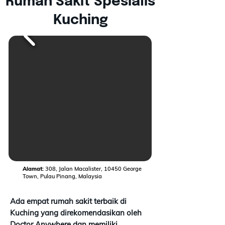
Rumah Sakit Spesialis
Mulai Konsultasi Gratis
Kuching
Alamat:
308, Jalan Macalister, 10450 George
Town, Pulau Pinang, Malaysia
Ada empat rumah sakit terbaik di
Kuching yang direkomendasikan oleh
Doctor Anywhere dan memiliki