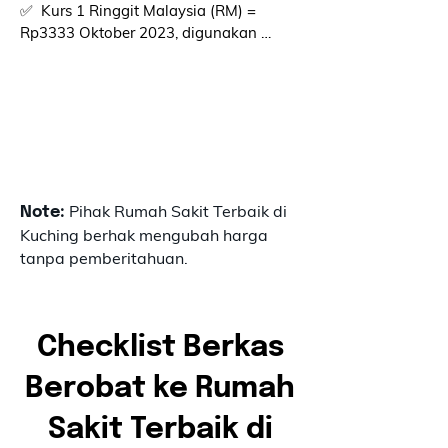
✅  Kurs 1 Ringgit Malaysia (RM) = 
Rp3333 Oktober 2023, digunakan 
sebagai perkiraan biaya.

✅  Total biaya tindakan dapat berubah 
bergantung dengan kondisi medis 
pasien, operasi yang dijalani, dan obat-
obatan yang akan digunakan. Biaya 
diatas hanyalah bersifat perkiraan.

Pihak Rumah Sakit Terbaik di
Note:
✅  Beberapa keluhan medis 
Kuching berhak mengubah harga
memerlukan pertemuan dengan dokter 
tanpa pemberitahuan.
terlebih dahulu. Karena dokter perlu 
memutuskan tindakan yang akan 
diberikan.
Checklist Berkas
Berobat ke Rumah
Sakit Terbaik di